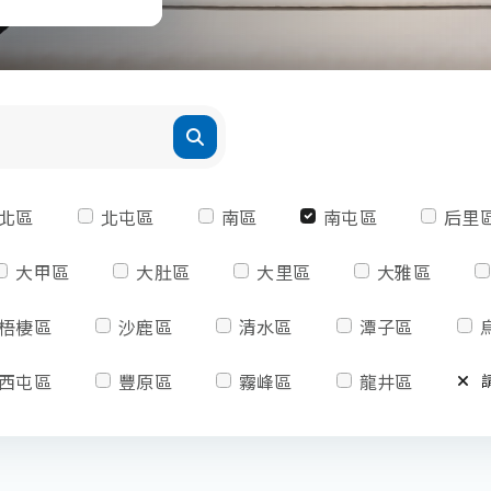
北區
北屯區
南區
南屯區
后里
大甲區
大肚區
大里區
大雅區
梧棲區
沙鹿區
清水區
潭子區
西屯區
豐原區
霧峰區
龍井區