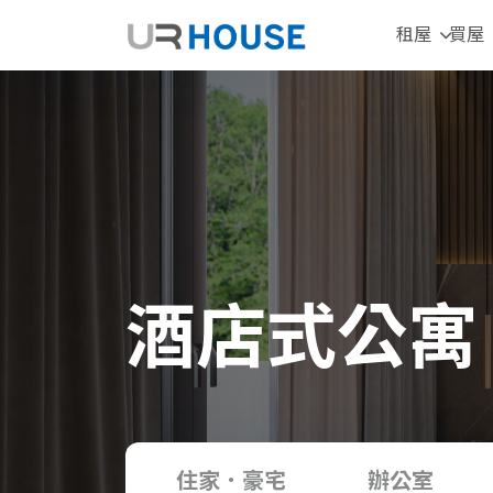
租屋
買屋
酒店式公寓
住家．豪宅
辦公室