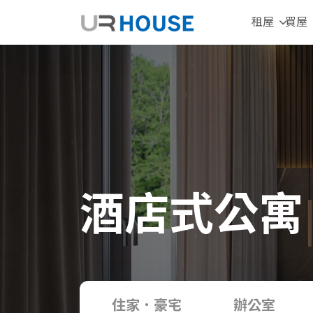
租屋
買屋
酒店式公寓
住家．豪宅
辦公室