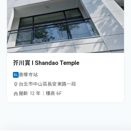
芥川賞 I Shandao Temple
善導寺
站
BL
台北市
中山區
長安東路一段
屋齡
12
年
｜
樓高
6
F