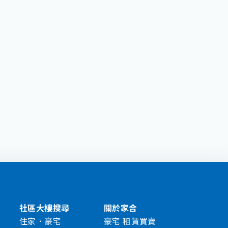
社區大樓搜尋
關於家合
住家．豪宅
豪宅 租賃買賣