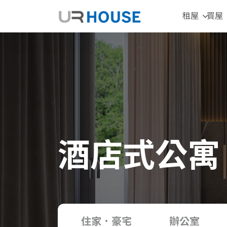
租屋
買屋
酒店式公寓
住家．豪宅
辦公室