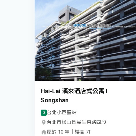
Hai-Lai 漢來酒店式公寓 I
Songshan
台北小巨蛋
站
G
台北市
松山區
民生東路四段
屋齡
10
年
｜
樓高
7
F