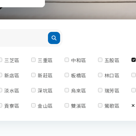
三芝區
三重區
中和區
五股區
新店區
新莊區
板橋區
林口區
淡水區
深坑區
烏來區
瑞芳區
貢寮區
金山區
雙溪區
鶯歌區