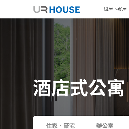
租屋
買屋
酒店式公寓
住家．豪宅
辦公室