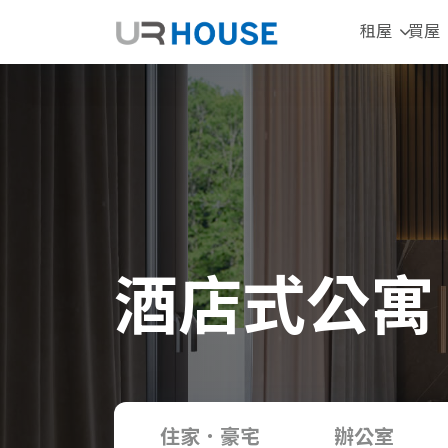
租屋
買屋
酒店式公寓
住家．豪宅
辦公室