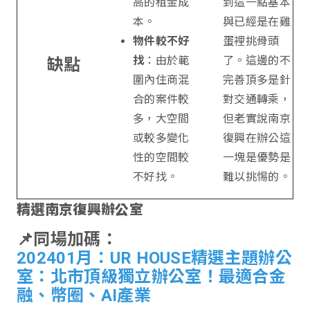
高的租金成
到這一點基本
本。
與已經是在雞
物件較不好
蛋裡挑骨頭
找
：由於範
了。這邊的不
缺點
圍內住商混
完善頂多是針
合的案件較
對交通轉乘，
多，大空間
但老實說南京
或較多變化
復興在辦公這
性的空間較
一塊是優勢是
不好找。
難以挑惕的。
精選南京復興辦公室
📌同場加碼：
202401月：UR HOUSE精選主題辦公
室：北市頂級獨立辦公室！最適合金
融、幣圈、AI產業