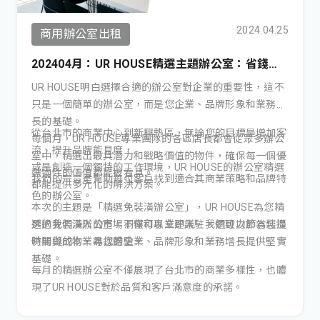
2024.04.25
商用辦公室出租
202404月：UR HOUSE精選主題辦公室：省錢、
省時！精選北市免裝潢中型辦公室
UR HOUSE明白選擇合適的辦公室對企業的重要性，這不
只是一個簡單的辦公室，而是您企業、品牌形象和業務成
長的基礎。
從台北市的商業中心到新興熱區，無論您的目標是增加客
每個月，UR HOUSE專業團隊的各區店長都會從眾多辦公
流、提升品牌能見度，
室中，精選出最具潛力和戰略價值的物件，確保每一個優
或是創造一個獨特的工作環境，UR HOUSE的辦公室精選
選物件的價值都能被看見。
我們的宗旨是幫助每位客戶找到適合其商業策略和品牌特
都能提供多元化的解決方案。
色的辦公室。
本次的主題是「精選免裝潢辦公室」，UR HOUSE為您精
選的免裝潢辦公室，不僅可以立即入駐，還可以節省裝潢
透過我們深入的市場洞察和專業建議，我們致力於為您提
時間與成本，為您的企業、品牌形象和業務增長提供堅實
供無縫的物業尋找體驗。
基礎。
每月的精選辦公室不僅展現了台北市的商業多樣性，也體
現了UR HOUSE對於品質和客戶滿意度的承諾。