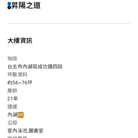
昇陽之道
大樓資訊
地段
台北市
內湖區
成功路四段
坪數資料
約56~76坪
屋齡
21
年
捷運
內湖
BR
公設
室內泳池
,
圖書室