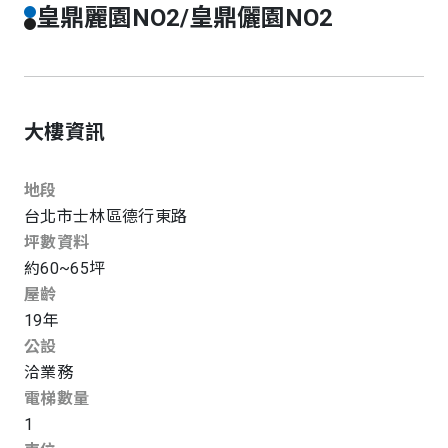
皇鼎麗園NO2/皇鼎儷園NO2
大樓資訊
地段
台北市
士林區
德行東路
坪數資料
約60~65坪
屋齡
19
年
公設
洽業務
電梯數量
1