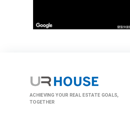
鍵盤快速
ACHIEVING YOUR REAL ESTATE GOALS,
TOGETHER