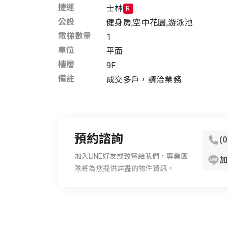
捷運
士林
R
公設
健身房
,
空中花園
,
游泳池
電梯數量
1
車位
平面
樓層
9F
備註
成交多戶，請洽業務
預約諮詢
(
加入LINE好友或致電給我們，專業團
加
隊將為您提供詳盡的物件資訊。