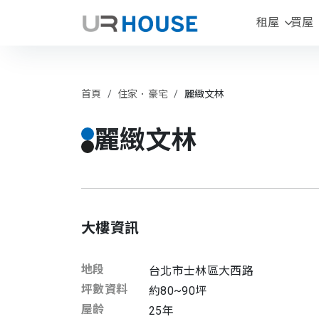
租屋
買屋
首頁
住家．豪宅
麗緻文林
麗緻文林
大樓資訊
地段
台北市
士林區
大西路
坪數資料
約80~90坪
屋齡
25
年