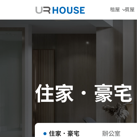
租屋
買屋
住家．豪宅
住家．豪宅
辦公室