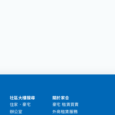
社區大樓搜尋
關於家合
住家．豪宅
豪宅 租賃買賣
辦公室
外商租賃服務