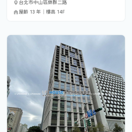
台北市
中山區
樂群二路
屋齡
13
年
｜
樓高
14
F