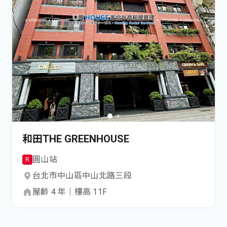
和田THE GREENHOUSE
圓山
站
R
台北市
中山區
中山北路三段
屋齡
4
年
｜
樓高
11
F