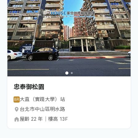
忠泰御松園
大直（實踐大學）
站
BR
台北市
中山區
明水路
屋齡
22
年
｜
樓高
13
F