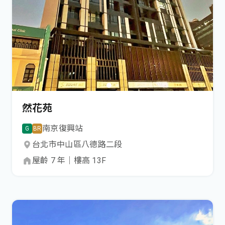
然花苑
南京復興
站
G
BR
台北市
中山區
八德路二段
屋齡
7
年
｜
樓高
13
F