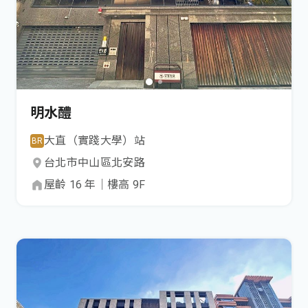
明水醴
大直（實踐大學）
站
BR
台北市
中山區
北安路
屋齡
16
年
｜
樓高
9
F