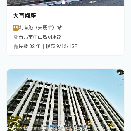
大直傑座
劍南路（美麗華）
站
BR
台北市
中山區
明水路
屋齡
32
年
｜
樓高
9/12/15
F