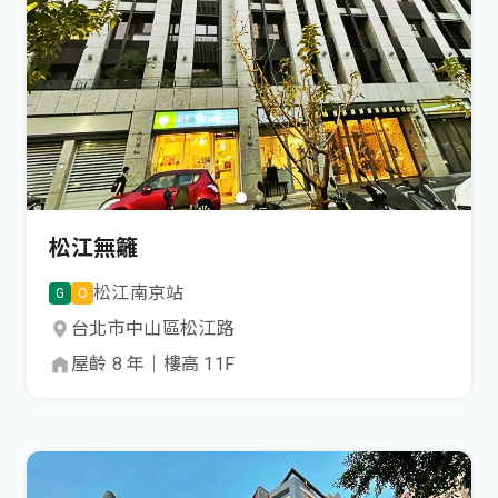
松江無籬
松江南京
站
G
O
台北市
中山區
松江路
屋齡
8
年
｜
樓高
11
F