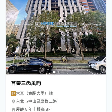
首泰三悉風昀
大直（實踐大學）
站
BR
台北市
中山區
樂群二路
屋齡
8
年
｜
樓高
8
F