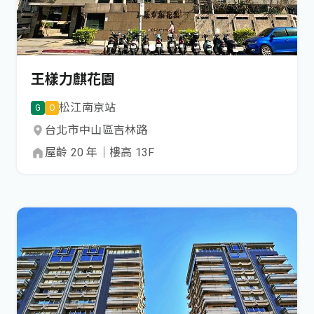
王樣力麒花園
松江南京
站
G
O
台北市
中山區
吉林路
屋齡
20
年
｜
樓高
13
F