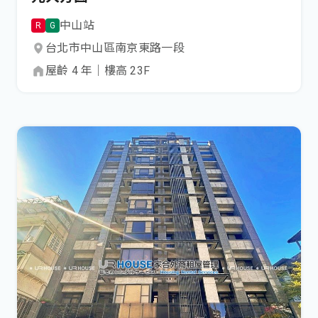
中山
站
R
G
台北市
中山區
南京東路一段
屋齡
4
年
｜
樓高
23
F