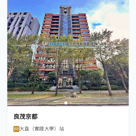
良茂京都
大直（實踐大學）
站
BR