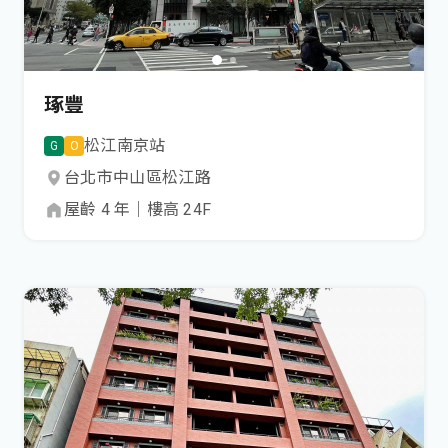
琢豐
松江南京
站
G
O
台北市
中山區
松江路
屋齡
4
年
｜
樓高
24
F