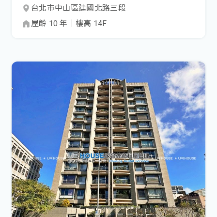
台北市
中山區
建國北路三段
屋齡
10
年
｜
樓高
14
F