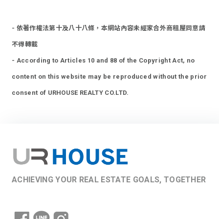
- 依著作權法第十及八十八條，本網站內容未經家合外商租屋同意請
不得轉載
- According to Articles 10 and 88 of the Copyright Act, no
content on this website may be reproduced without the prior
consent of URHOUSE REALTY CO.LTD.
ACHIEVING YOUR REAL ESTATE GOALS, TOGETHER