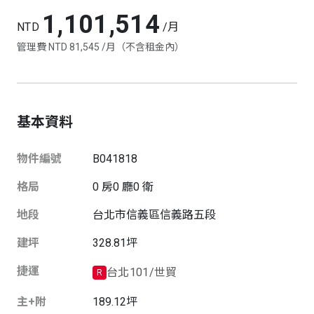
1,101,514
NTD
/月
管理費 NTD 81,545 /月（不含租金內）
基本資料
物件編號
B041818
格局
0
房
0
廳
0
衛
地段
台北市
信義區
信義路五段
建坪
328.81
坪
捷運
台北101/世貿
R
主+附
189.12
坪