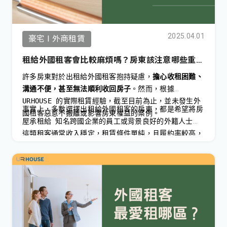
2025.04.01
豪宅 I 外商租賃
租給外國租客會比較麻煩嗎？房東該注意哪些重
點？
許多房東對於出租給外國租客抱持疑慮，
擔心收租困難、
溝通不便，甚至無法順利收回房子
。然而，根據
URHOUSE
的實際租賃經驗，截至目前為止，並未發生外
事實上，多數選擇出租給外國租客的房東，都是希望將房
國租客惡意不搬離或影響房東權益的案例。
屋承租給 知名跨國企業的員工或背景良好的外籍人士。
這類租客通常收入穩定，租賃條件單純，且履約率較高，
反而比某些本地租客更容易管理。