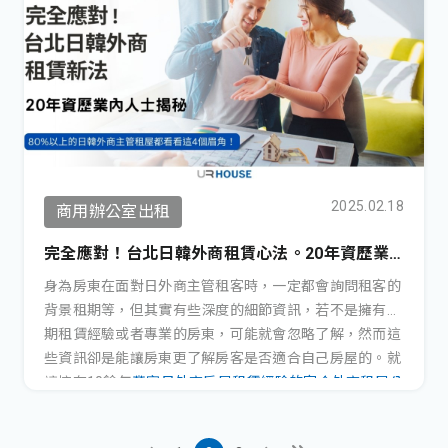
2025.02.18
商用辦公室出租
完全應對！台北日韓外商租賃心法。20年資歷業
內人士揭秘：80%以上的日韓外商主管租屋都看看
身為房東在面對日外商主管租客時，一定都會詢問租客的
這4個眉角！
背景租期等，但其實有些深度的細節資訊，若不是擁有長
期租賃經驗或者專業的房東，可能就會忽略了解，然而這
些資訊卻是能讓房東更了解房客是否適合自己房屋的。就
讓擁有10餘年
豐富日外商房屋租賃經驗的家合外商租屋公
司
，分享這些日外商主管租屋不會告訴你的眉角。