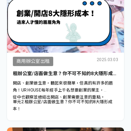
しても大家が受け入れないことが多いのが現状です。
2025.03.03
商用辦公室出租
租辦公室/店面做生意？你不可不知的8大隱形成
本！2025最新版
開店、創業做生意，聽起來很簡單，但真的有許多的眉
角！UR HOUSE每年經手上千名想要創業的業主，
從中也觀察並總結出開店、創業需要注意的重點。
單元2.租辦公室/店面做生意？你不可不知的8大隱形成
本！