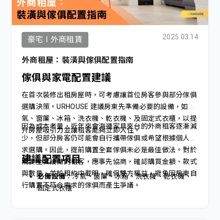
2025.03.14
豪宅 I 外商租賃
外商租屋：裝潢與傢俱配置指南
傢俱與家電配置建議
在首次裝修出租房屋時，可考慮讓首位房客參與部分傢俱
選購決策。URHOUSE 建議房東先準備必要的設備，如冷
氣、窗簾、冰箱、洗衣機、乾衣機、及固定式衣櫃，以提
因為成本考量，近年來會海運家具來台的外商租客逐漸減
升房屋吸引力並讓租客能夠立即入住。
少，但部分房客仍可能會自行攜帶傢俱或希望根據個人需
求選購。因此，提前購置全套傢俱未必是最佳做法。對於
建議配置項目
需要全套設備的租客，應事先協商，確認購買金額、款式
與數量，並於租約中載明，確保雙方權益，避免因房東自
必備設備
：冷氣、窗簾、冰箱、洗衣機、乾衣機、
行購置不符合需求的傢俱而產生爭議。
固定式衣櫃
可選設備
（視需求提供）：餐桌椅、床墊、沙發、
書桌、電視、烤箱、洗碗機、吸塵器